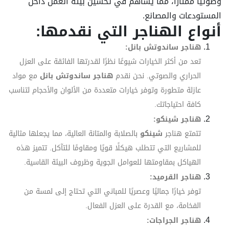
وصوتيًا ممتازًا، مما يساهم في تحسين بيئة العمل داخل
المستودعات والمصانع.
أنواع الهناجر التي نقدمها:
هناجر ساندوتش بانل:
تعد من أكثر الخيارات شيوعًا نظرًا لقدرتها الفائقة على العزل
الحراري والصوتي. نحن نقدم
هناجر ساندوتش بانل
مع مواد
عازلة متطورة وتوفر خيارات متعددة من الألوان والأحجام لتناسب
كافة احتياجاتك.
هناجر شينكو:
تتمتع هناجر
شينكو
بالصلابة والمتانة العالية، مما يجعلها مثالية
للمشاريع التي تتطلب هيكلًا قويًا ومقاومًا للتآكل. تتميز هذه
الهياكل بمقاومتها للعوامل الجوية وظروف البيئة القاسية.
هناجر القرميد:
توفر خيارًا جماليًا وعصريًا للمباني التي تحتاج إلى لمسة من
الفخامة، مع القدرة على العزل الفعال.
هناجر الجراجات: