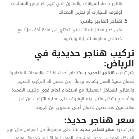
هناجر خاصة للمواقف والمخازن التي تتيح لك توفير المساحات
لوقوف السيارات أو تخزين المعدات.
هناجر الفايبر جلاس:
هي خيار ممتاز للبيئات التي تحتاج إلى مادة أخف وزنًا مع
خصائص مقاومة للحرارة والضوء.
تركيب هناجر حديدية في
الرياض:
يتم تركيب
هناجر الحديد
باستخدام أحدث الآلات والمعدات المتطورة
لضمان تنفيذ العمل بكفاءة ودقة. نحن نضمن لك التركيب الصحيح
والمثالي للهياكل المعدنية مع استخدام
لحام قوي
وتثبيت الأعمدة
والأسطح بشكل متين. يتم الإشراف على عملية التركيب من قبل
مهندسين متخصصين لضمان أعلى مستوى من الجودة.
سعر هناجر حديد:
يتم تحديد
سعر هناجر حديد
بناءً على مجموعة من العوامل مثل نوع
الهيكل المعدني، حجم المشروع، المواد العازلة المستخدمة، ووقت