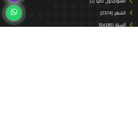
المتواجدون حالياً [1]
الشهر [2374]
السنة [54185]
جميع الزيارات [ 219927]