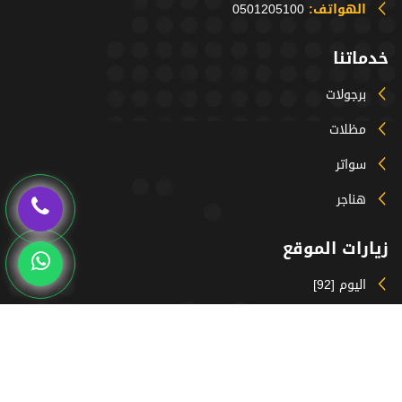
الهواتف:
0501205100
خدماتنا
برجولات
مظلات
سواتر
هناجر
زيارات الموقع
اليوم [92]
المتواجدون حالياً [36]
الشهر [2314]
السنة [54125]