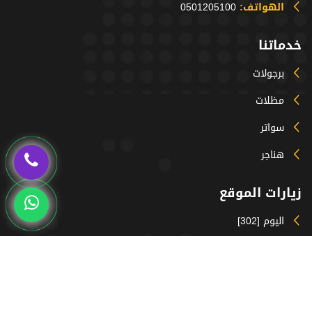
الهواتف:
0501205100
خدماتنا
برجولات
مظلات
سواتر
هناجر
زيارات الموقع
اليوم [302]
المتواجدون حالياً [90]
الشهر [2658]
السنة [54469]