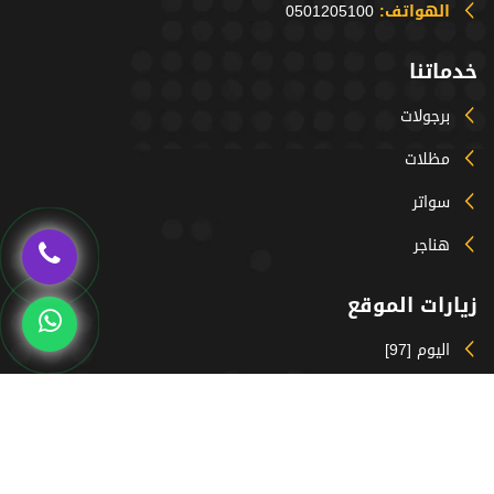
الهواتف:
0501205100
خدماتنا
برجولات
مظلات
سواتر
هناجر
زيارات الموقع
اليوم [97]
المتواجدون حالياً [23]
الشهر [2319]
السنة [54130]