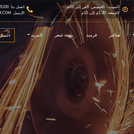
السبت - الخميس: 8ص إلى 10م
اتصل بنا: 0501205100
الجمعة: 1:30م إلى 10م
الإيميل: INFO@MZLAHALRADH.COM
هناجر
قرميد
بيوت شعر
المزيد
احصل 