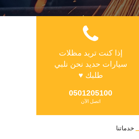
إذا كنت تريد مظلات
سيارات حديد نحن نلبي
طلبك ♥
0501205100
اتصل الآن
خدماتنا